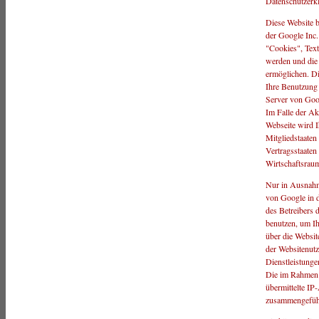
Datenschutzerk
Diese Website b
der Google Inc.
"Cookies", Text
werden und die 
ermöglichen. Di
Ihre Benutzung 
Server von Goog
Im Falle der Ak
Webseite wird 
Mitgliedstaaten
Vertragsstaate
Wirtschaftsraum
Nur in Ausnahme
von Google in 
des Betreibers 
benutzen, um I
über die Websit
der Websitenut
Dienstleistunge
Die im Rahmen 
übermittelte IP
zusammengefüh