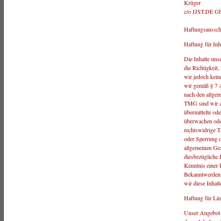
Krüger
c/o JJST.DE G
Haftungsaussch
Haftung für Inh
Die Inhalte unse
die Richtigkeit,
wir jedoch kei
wir gemäß § 7 A
nach den allgem
TMG sind wir al
übermittelte od
überwachen ode
rechtswidrige T
oder Sperrung 
allgemeinen Ges
diesbezügliche 
Kenntnis einer 
Bekanntwerden 
wir diese Inhal
Haftung für Li
Unser Angebot e