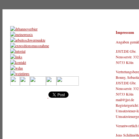
Impressum
Angaben gemä
JJST.DE Gbr.
Neusserstr. 332
50733 Köln
Vertretungsberec
Bonny, Sebasti
JJST.DE Gbr.
Neusserstr. 332
50733 Köln
mail@jjst.de
Registergericht
Umsatzsteuer-I
Umsatzsteuerg
Verantwortlich 
Jens Schillmöll