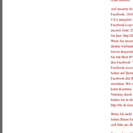
Auf unseren Sei
Facebook, 1601
USA integriert
Facebook-Logo 
unserer Seite. 
Sie hier: http:
Wenn Sie unsere
direkte Verbin
Server hergeste
Sie mit Ihrer I
den Facebook "
Facebook-Accoun
Seiten auf Ihre
Facebook den B
zuordnen. Wir w
keine Kenntnis 
Nutzung durch F
finden Sie in d
http://de-de.fa
Wenn Sie nicht
Seiten Ihrem F
sich bitte aus 