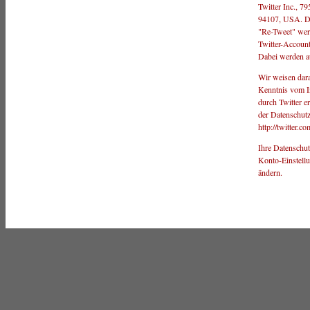
Twitter Inc., 7
94107, USA. Du
"Re-Tweet" wer
Twitter-Accoun
Dabei werden au
Wir weisen dara
Kenntnis vom In
durch Twitter er
der Datenschutz
http://twitter.co
Ihre Datenschut
Konto-Einstellun
ändern.