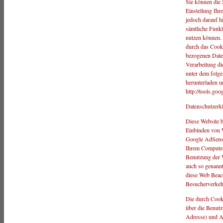
Sie können die 
Einstellung Ihr
jedoch darauf hi
sämtliche Funkt
nutzen können. 
durch das Cooki
bezogenen Daten
Verarbeitung di
unter dem folg
herunterladen un
http://tools.go
Datenschutzerk
Diese Website 
Einbinden von 
Google AdSense 
Ihrem Computer
Benutzung der 
auch so genann
diese Web Beac
Besucherverkehr
Die durch Cook
über die Benutz
Adresse) und A