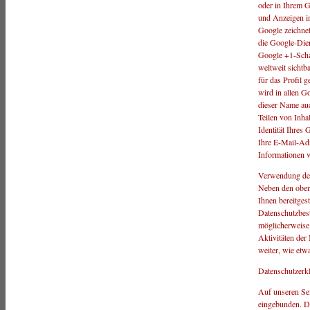
oder in Ihrem G
und Anzeigen im
Google zeichnet
die Google-Dien
Google +1-Scha
weltweit sichtb
für das Profil
wird in allen G
dieser Name au
Teilen von Inha
Identität Ihres
Ihre E-Mail-Adr
Informationen 
Verwendung der
Neben den oben
Ihnen bereitges
Datenschutzbest
möglicherweise 
Aktivitäten der
weiter, wie etw
Datenschutzerkl
Auf unseren Sei
eingebunden. D