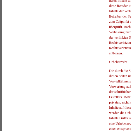
deren Inhalte w
diese fremden 
Inhalte der verl
Betreiber der S
zum Zeitpunkt 
überprüft. Rech
Verlinkung nich
der verlinkten 
Rechtsverletzu
Rechtsverletzu
entfernen.
Urheberrecht
Die durch die Se
diesen Seiten u
Vervielfältigun
Verwertung auß
der schriftlich
Erstellers. Dow
privaten, nicht
Inhalte auf dies
werden die Urhe
Inhalte Dritter 
eine Urheberre
einen entsprec