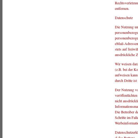
Rechtsverletzun
entfernen.
Datenschutz
Die Nutzung uns
personenbezoge
personenbezoge
eMail-Adressen)
stets auf freiw
ausdrückliche Z
Wir weisen dara
(z.B. bei der K
aufweisen kann.
durch Dritte ist
Der Nutzung vo
veröffentlichte
nicht ausdrückl
Informationsmat
Die Betreiber de
Schritte im Fal
Werbeinformati
Datenschutzerk
(Like-Button)