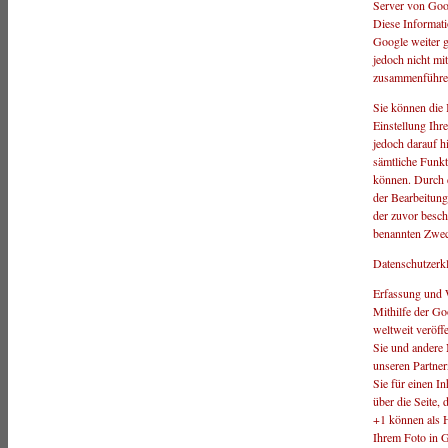
Server von Goog
Diese Informat
Google weiter 
jedoch nicht mi
zusammenführe
Sie können die 
Einstellung Ihr
jedoch darauf hi
sämtliche Funkt
können. Durch d
der Bearbeitung
der zuvor besc
benannten Zwec
Datenschutzerk
Erfassung und 
Mithilfe der Go
weltweit veröff
Sie und andere 
unseren Partner
Sie für einen I
über die Seite,
+1 können als 
Ihrem Foto in 